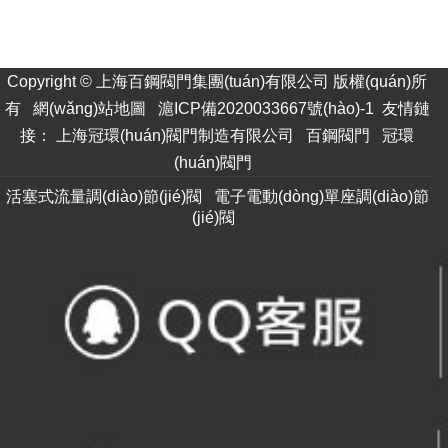
機(jī)
訪問
(wèn)
Copyright © 上海百鋼閥門集團(tuán)有限公司 版權(quán)所
有
網(wǎng)站地圖
滬ICP備2020033667號(hào)-1
友情鏈
接：
上海冠環(huán)閥門制造有限公司
百鋼閥門
冠環
(huán)閥門
活塞式流量調(diào)節(jié)閥
電子電動(dòng)單座調(diào)節
(jié)閥