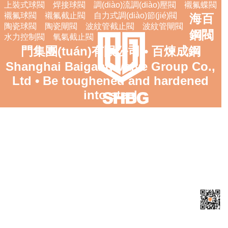
上裝式球閥
焊接球閥
調(diào)流調(diào)壓閥
襯氟蝶閥
襯氟球閥
襯氟截止閥
自力式調(diào)節(jié)閥
海百
陶瓷球閥
陶瓷閘閥
波紋管截止閥
波紋管閘閥
鋼閥
水力控制閥
氧氣截止閥
門集團(tuán)有限公司 • 百煉成鋼
Shanghai Baigang Valve Group Co.,
Ltd • Be toughened and hardened
into steel
上海百鋼閥門集團(tuán)有限公司
總部電話：021-57278880
銷售熱線：021-57278881
傳真電話：021-57278882
郵箱：
baigangvalve@163.com
網(wǎng)址：
m.sxxlqz.cn
地址：上海市金山區(qū)亭林工業(yè)園區(qū)
掃一
掃手