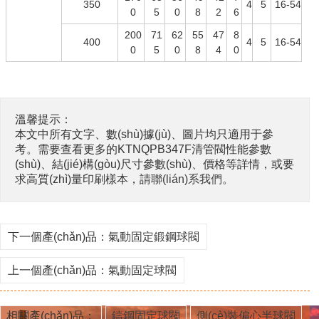
350
4
5
16-54
0
5
0
8
2
6
200
71
62
55
47
8
400
4
5
16-54
0
5
0
8
4
0
溫馨提示：
本文中所有文字、數(shù)據(jù)、圖片均只適用于參
考。需要查看更多的
KTNQPB347F清管閥
性能參數
(shù)、結(jié)構(gòu)尺寸參數(shù)、價格等詳情，或要
求高質(zhì)量印刷樣本，請
聯(lián)系我們
。
下一個產(chǎn)品：
氣動固定鍛鋼球閥
上一個產(chǎn)品：
氣動固定球閥
相關產(chǎn)品：
鑄鋼固定球閥
側(cè)裝偏心半球閥