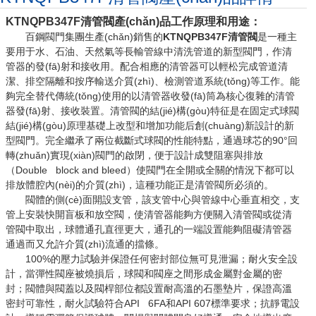
KTNQPB347F
清管閥
產(chǎn)品工作原理和用途：
百鋼閥門集團生產(chǎn)銷售的
KTNQPB347F
清管閥
是一種主
要用于水、石油、天然氣等長輸管線中清洗管道的新型閥門，作清
管器的發(fā)射和接收用。配合相應的清管器可以輕松完成管道清
潔、排空隔離和按序輸送介質(zhì)、檢測管道系統(tǒng)等工作。能
夠完全替代傳統(tǒng)使用的以清管器收發(fā)筒為核心復雜的清管
器發(fā)射、接收裝置。清管閥的結(jié)構(gòu)特征是在固定式球閥
結(jié)構(gòu)原理基礎上改型和增加功能后創(chuàng)新設計的新
型閥門。完全繼承了兩位截斷式球閥的性能特點，通過球芯的90°回
轉(zhuǎn)實現(xiàn)閥門的啟閉，便于設計成雙阻塞與排放
（Double block and bleed）使閥門在全開或全關的情況下都可以
排放體腔內(nèi)的介質(zhì)，這種功能正是清管閥所必須的。
閥體的側(cè)面開設支管，該支管中心與管線中心垂直相交，支
管上安裝快開盲板和放空閥，使清管器能夠方便關入清管閥或從清
管閥中取出，球體通孔直徑更大，通孔的一端設置能夠阻礙清管器
通過而又允許介質(zhì)流通的擋條。
100%的壓力試驗并保證任何密封部位無可見泄漏；耐火安全設
計，當彈性閥座被燒損后，球閥和閥座之間形成金屬對金屬的密
封；閥體與閥蓋以及閥桿部位都設置耐高溫的石墨墊片，保證高溫
密封可靠性，耐火試驗符合API 6FA和API 607標準要求；抗靜電設