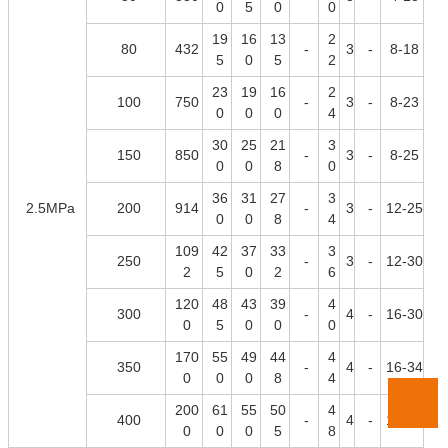
0
5
0
0
19
16
13
2
80
432
-
3
-
8-18
5
0
5
2
23
19
16
2
100
750
-
3
-
8-23
0
0
0
4
30
25
21
3
150
850
-
3
-
8-25
0
0
8
0
36
31
27
3
2.5MPa
200
914
-
3
-
12-25
0
0
8
4
109
42
37
33
3
250
-
3
-
12-30
2
5
0
2
6
120
48
43
39
4
300
-
4
-
16-30
0
5
0
0
0
170
55
49
44
4
350
-
4
-
16-34
0
0
0
8
4
200
61
55
50
4
400
-
4
-
16-34
0
0
0
5
8