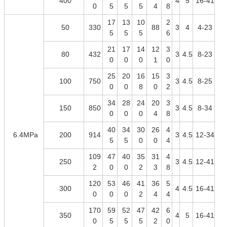
400
4
5
16-41
0
5
5
5
4
8
17
13
10
2
50
330
88
3
4
4-23
5
5
5
6
21
17
14
12
3
80
432
3
4.5
8-23
0
0
0
1
0
25
20
16
15
3
100
750
3
4.5
8-25
0
0
8
0
2
34
28
24
20
3
150
850
3
4.5
8-34
0
0
0
4
8
40
34
30
26
4
6.4MPa
200
914
3
4.5
12-34
5
5
0
0
4
109
47
40
35
31
4
250
3
4.5
12-41
2
0
0
2
3
8
120
53
46
41
36
5
300
4
4.5
16-41
0
0
0
2
4
4
170
59
52
47
42
6
350
4
5
16-41
0
5
5
5
2
0