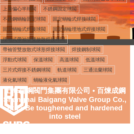
上裝偏心半球閥
不銹鋼固定球閥
不銹鋼蝸輪固定球閥
固定蝸輪式焊接球閥
固定蝸輪式焊接球閥
固定蝸輪埋地式焊接球閥
埋地式帶袖管雙放散焊接球閥
帶袖管雙放散式球形焊接球閥
焊接鋼制球閥
浮動式球閥
保溫球閥
高溫球閥
低溫球閥
三片式焊接不銹鋼球閥
軌道球閥
三通法蘭球閥
液化氣球閥
蝸輪液化氣球閥
上海百鋼閥門集團有限公司 • 百煉成鋼
Shanghai Baigang Valve Group Co.,
Ltd • Be toughened and hardened
into steel