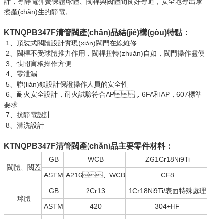
計，導靜電彈簧保證球體、閥桿與閥體間良好導通，安全地導出摩
擦產(chǎn)生的靜電。
KTNQPB347F清管閥
產(chǎn)品結(jié)構(gòu)特點：
1、頂裝式閥體設計實現(xiàn)閥門在線維修
2、閥桿不受球體推力作用，閥桿扭轉(zhuǎn)自如，閥門操作靈便
3、快開盲板操作方便
4、零泄漏
5、聯(lián)鎖設計保證操作人員的安全性
6、耐火安全設計，耐火試驗符合AP，6FA和AP，607標準
要求
7、抗靜電設計
8、清洗設計
KTNQPB347F清管閥
產(chǎn)品主要零件材料：
GB
WCB
ZG1Cr18Ni9Ti
閥體、閥蓋
ASTM
A216、WCB
CF8
GB
2Cr13
1Cr18Ni9Ti/表面特殊處理
球體
ASTM
420
304+HF