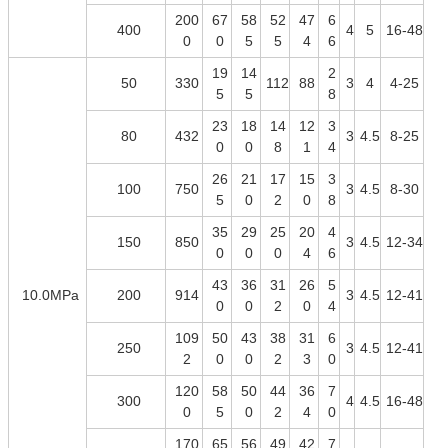
200
67
58
52
47
6
400
4
5
16-48
0
0
5
5
4
6
19
14
2
50
330
112
88
3
4
4-25
5
5
8
23
18
14
12
3
80
432
3
4.5
8-25
0
0
8
1
4
26
21
17
15
3
100
750
3
4.5
8-30
5
0
2
0
8
35
29
25
20
4
150
850
3
4.5
12-34
0
0
0
4
6
43
36
31
26
5
10.0MPa
200
914
3
4.5
12-41
0
0
2
0
4
109
50
43
38
31
6
250
3
4.5
12-41
2
0
0
2
3
0
120
58
50
44
36
7
300
4
4.5
16-48
0
5
0
2
4
0
170
65
56
49
42
7