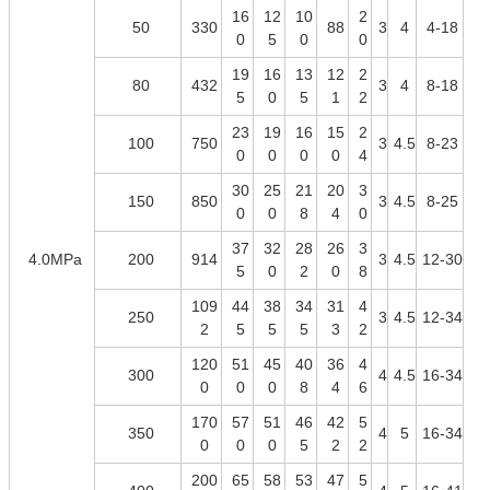
16
12
10
2
50
330
88
3
4
4-18
0
5
0
0
19
16
13
12
2
80
432
3
4
8-18
5
0
5
1
2
23
19
16
15
2
100
750
3
4.5
8-23
0
0
0
0
4
30
25
21
20
3
150
850
3
4.5
8-25
0
0
8
4
0
37
32
28
26
3
4.0MPa
200
914
3
4.5
12-30
5
0
2
0
8
109
44
38
34
31
4
250
3
4.5
12-34
2
5
5
5
3
2
120
51
45
40
36
4
300
4
4.5
16-34
0
0
0
8
4
6
170
57
51
46
42
5
350
4
5
16-34
0
0
0
5
2
2
200
65
58
53
47
5