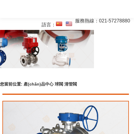
服務熱線：
021-57278880
語言：
您當前位置:
產(chǎn)品中心
球閥
清管閥