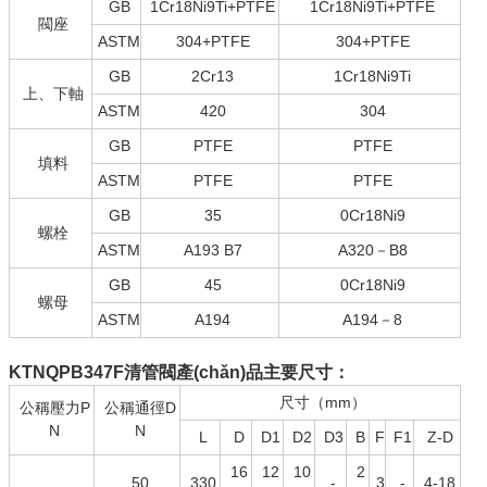
GB
1Cr18Ni9Ti+PTFE
1Cr18Ni9Ti+PTFE
閥座
ASTM
304+PTFE
304+PTFE
GB
2Cr13
1Cr18Ni9Ti
上、下軸
ASTM
420
304
GB
PTFE
PTFE
填料
ASTM
PTFE
PTFE
GB
35
0Cr18Ni9
螺栓
ASTM
A193 B7
A320－B8
GB
45
0Cr18Ni9
螺母
ASTM
A194
A194－8
KTNQPB347F清管閥
產(chǎn)品主要尺寸：
尺寸（mm）
公稱壓力P
公稱通徑D
N
N
L
D
D1
D2
D3
B
F
F1
Z-D
16
12
10
2
50
330
-
3
-
4-18