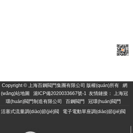
上海百鋼閥門集團有限公司
總部電話：021-57278880
銷售熱線：021-57278881
傳真電話：021-57278882
郵箱：
baigangvalve@163.com
網(wǎng)址：
m.sxxlqz.cn
地址：上海市金山區(qū)亭林工業(yè)園區(qū)
掃一
掃手
機訪
問
Copyright © 上海百鋼閥門集團有限公司 版權(quán)所有
網
(wǎng)站地圖
滬ICP備2020033667號-1
友情鏈接：
上海冠
環(huán)閥門制造有限公司
百鋼閥門
冠環(huán)閥門
活塞式流量調(diào)節(jié)閥
電子電動單座調(diào)節(jié)閥