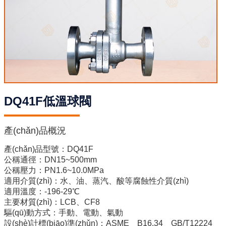
DQ41F低溫球閥
產(chǎn)品概況
產(chǎn)品型號：DQ41F
公稱通徑：DN15~500mm
公稱壓力：PN1.6~10.0MPa
適用介質(zhì)：水、油、蒸汽、酸等腐蝕性介質(zhì)
適用溫度：-196-29℃
主要材質(zhì)：LCB、CF8
驅(qū)動方式：手動、電動、氣動
設(shè)計標(biāo)準(zhǔn)：ASME B16.34 GB/T12224