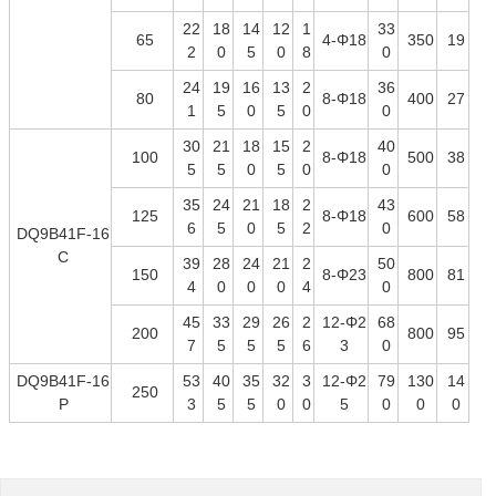
22
18
14
12
1
33
65
4-Φ18
350
19
2
0
5
0
8
0
24
19
16
13
2
36
80
8-Φ18
400
27
1
5
0
5
0
0
30
21
18
15
2
40
100
8-Φ18
500
38
5
5
0
5
0
0
35
24
21
18
2
43
125
8-Φ18
600
58
6
5
0
5
2
0
DQ9B41F-16
C
39
28
24
21
2
50
150
8-Φ23
800
81
4
0
0
0
4
0
45
33
29
26
2
12-Φ2
68
200
800
95
7
5
5
5
6
3
0
DQ9B41F-16
53
40
35
32
3
12-Φ2
79
130
14
250
P
3
5
5
0
0
5
0
0
0